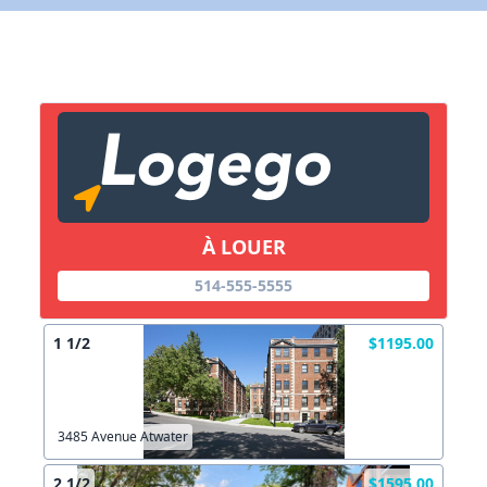
X Fermer
Lien vers inscription (sera inclus dans courriel)
X Fermer
Envoyez
Copier lien
À LOUER
514-555-5555
X Fermer
Envoyez
1 1/2
$1195.00
3485 Avenue Atwater
2 1/2
$1595.00