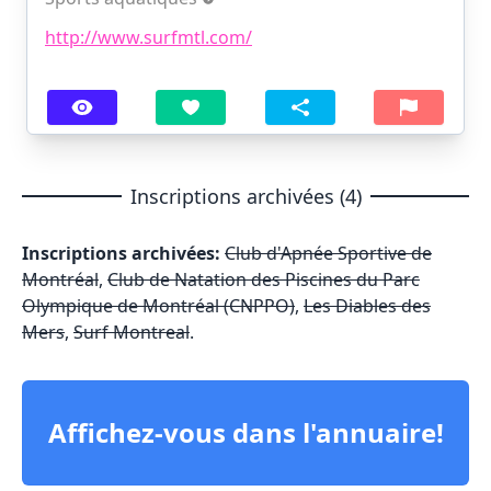
http://www.surfmtl.com/
Inscriptions archivées (4)
Inscriptions archivées:
Club d'Apnée Sportive de
Montréal
,
Club de Natation des Piscines du Parc
Olympique de Montréal (CNPPO)
,
Les Diables des
Mers
,
Surf Montreal
.
Affichez-vous dans l'annuaire!