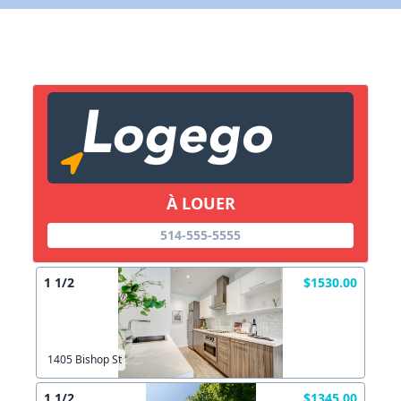
X Fermer
Lien vers inscription (sera inclus dans courriel)
X Fermer
Envoyez
Copier lien
À LOUER
514-555-5555
X Fermer
Envoyez
1 1/2
$1530.00
1405 Bishop St
1 1/2
$1345.00