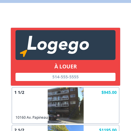
X Fermer
Lien vers inscription (sera inclus dans courriel)
X Fermer
Envoyez
Copier lien
À LOUER
514-555-5555
X Fermer
Envoyez
1 1/2
$945.00
10160 Av. Papineau
2 1/2
$1195.00