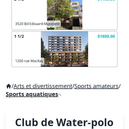
3520 Bd Edouard-Montpetit
1 1/2
$1600.00
1200 rue MacKay
/
Arts et divertissement
/
Sports amateurs
/
Sports aquatiques
Club de Water-polo