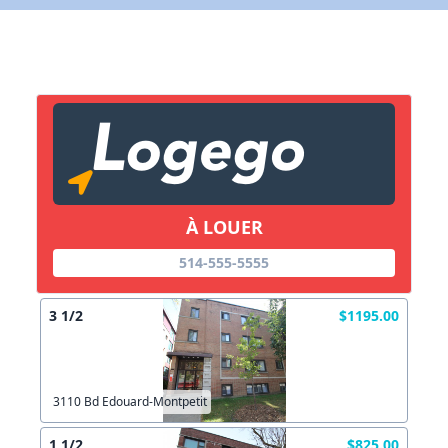
X Fermer
Lien vers inscription (sera inclus dans courriel)
X Fermer
Envoyez
Copier lien
À LOUER
X Fermer
Envoyez
514-555-5555
3 1/2
$1195.00
3110 Bd Edouard-Montpetit
1 1/2
$825.00