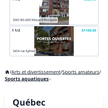
3065 Bd u00C9douard-Montpetit
1 1/2
$1100.00
3454 rue Aylmer
/
Arts et divertissement
/
Sports amateurs
/
Sports aquatiques
Québec