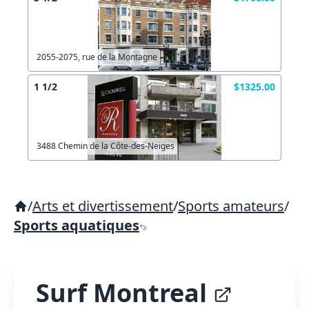
2055-2075, rue de la Montagne
1 1/2
$1325.00
3488 Chemin de la Côte-des-Neiges
/
Arts et divertissement
/
Sports amateurs
/
Sports aquatiques
Surf Montreal