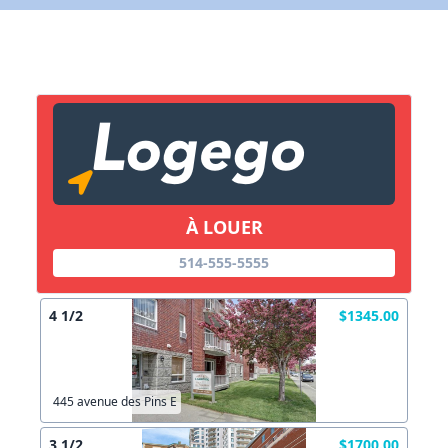
Lien vers inscription (sera inclus dans courriel)
X Fermer
Envoyez
Copier lien
À LOUER
X Fermer
Envoyez
514-555-5555
4 1/2
$1345.00
445 avenue des Pins E
3 1/2
$1700.00