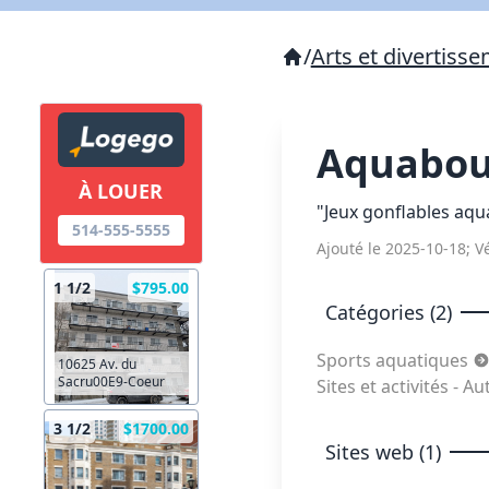
/
Arts et divertiss
Aquabo
À LOUER
"Jeux gonflables aqu
514-555-5555
Ajouté le 2025-10-18; Vé
1 1/2
$795.00
Catégories (2)
Sports aquatiques
10625 Av. du
Sacru00E9-Coeur
Sites et activités - A
3 1/2
$1700.00
Sites web (1)