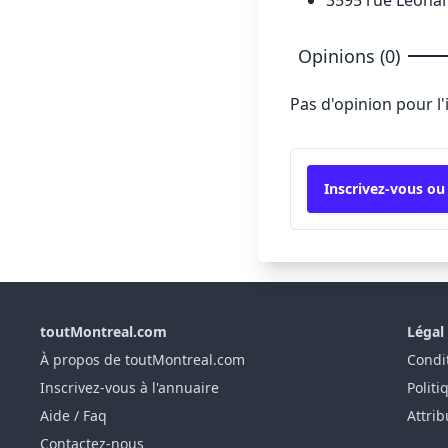
Opinions (0)
Pas d'opinion pour l
Inscrivez-vous ou
toutMontreal.com
Légal
À propos de toutMontreal.com
Condit
Inscrivez-vous à l'annuaire
Politi
Aide / Faq
Attrib
Contactez-nous