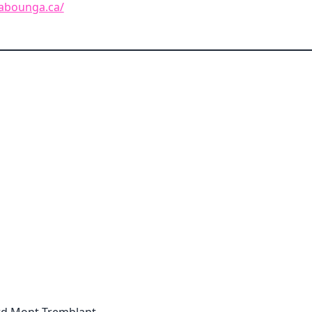
abounga.ca/
rd Mont-Tremblant