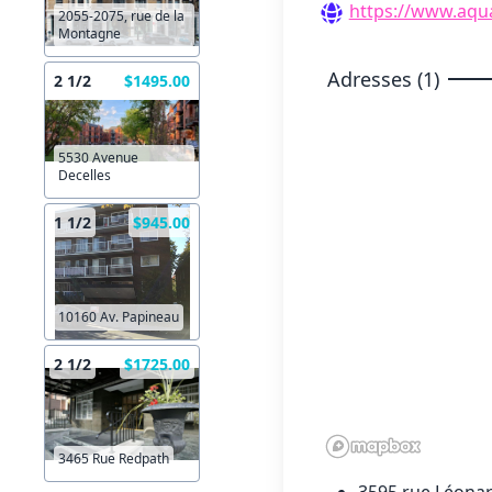
https://www.aqu
2055-2075, rue de la
Montagne
Adresses (1)
2 1/2
$1495.00
5530 Avenue
Decelles
1 1/2
$945.00
10160 Av. Papineau
2 1/2
$1725.00
3465 Rue Redpath
3595 rue Léona