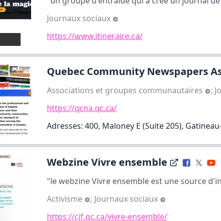
"un groupe d'entraide qui a créé un journal de r
Journaux sociaux
https://www.itineraire.ca/
Quebec Community Newspapers Ass
Associations et groupes communautaires
;
J
https://qcna.qc.ca/
Adresses: 400, Maloney E (Suite 205), Gatinea
Webzine Vivre ensemble
"le webzine Vivre ensemble est une source d'in
Activisme
;
Journaux sociaux
https://cjf.qc.ca/vivre-ensemble/