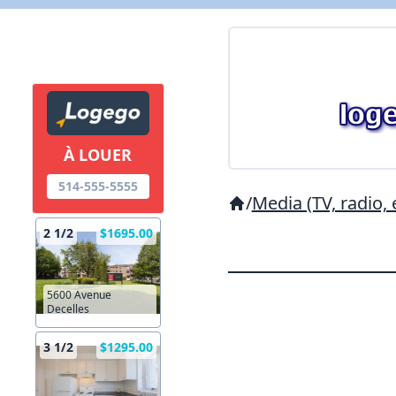
À LOUER
514-555-5555
/
Media (TV, radio, 
2 1/2
$1695.00
5600 Avenue
Decelles
3 1/2
$1295.00