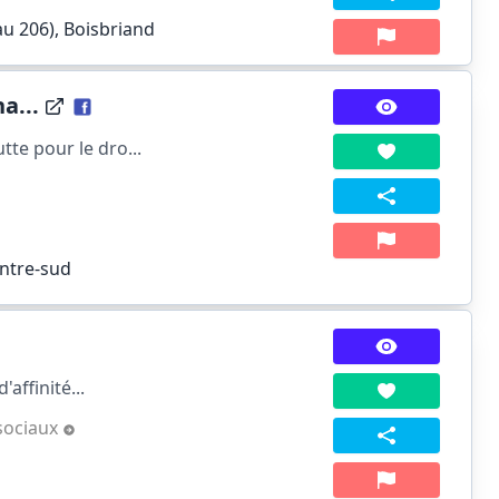
au 206), Boisbriand
a...
te pour le dro...
entre-sud
affinité...
sociaux