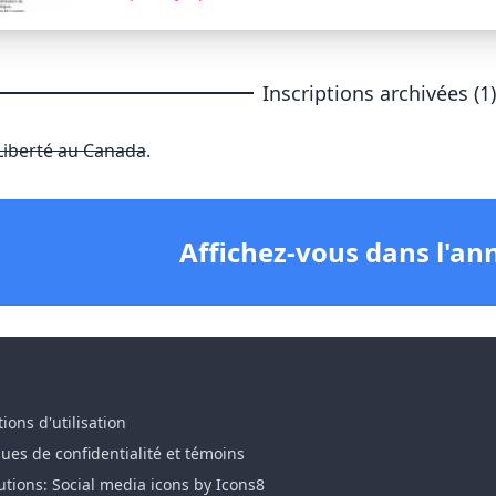
Inscriptions archivées (1
Liberté au Canada
.
Affichez-vous dans l'an
ions d'utilisation
ques de confidentialité et témoins
utions: Social media icons by Icons8