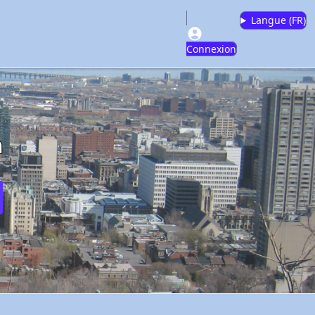
Langue (
FR
)
Connexion
m