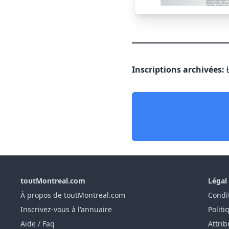
Inscriptions archivées:
toutMontreal.com
Légal
À propos de toutMontreal.com
Condit
Inscrivez-vous à l'annuaire
Politi
Aide / Faq
Attrib