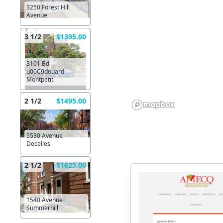
3250 Forest Hill
Avenue
3 1/2
$1395.00
3101 Bd
u00C9douard-
Montpetit
2 1/2
$1495.00
5530 Avenue
Decelles
2 1/2
$1625.00
1540 Avenue
Summerhill