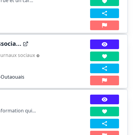
ue et un caf...
ocia...
ournaux sociaux
u-Outaouais
formation qui...