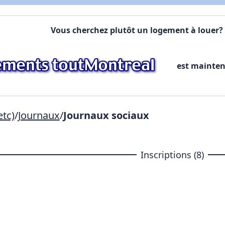
X Fermer
Vous cherchez plutôt un logement à louer? 
Lien vers inscription (sera inclus dans courriel)
est mainte
X Fermer
Envoyez
Copier lien
etc)
/
Journaux
/
Journaux sociaux
X Fermer
Envoyez
Inscriptions (8)