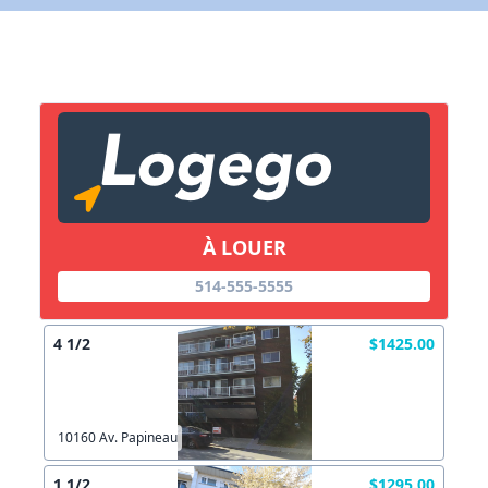
Lien vers inscription (sera inclus dans courriel)
X Fermer
Envoyez
Copier lien
À LOUER
X Fermer
Envoyez
514-555-5555
4 1/2
$1425.00
10160 Av. Papineau
1 1/2
$1295.00