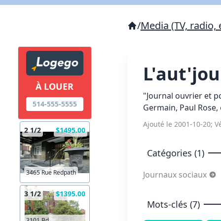
/
Media (TV, radio, 
L'aut'jo
À LOUER
"Journal ouvrier et 
514-555-5555
Germain, Paul Rose, 
Ajouté le 2001-10-20; Vé
2 1/2
$1495.00
Catégories (1)
3465 Rue Redpath
Journaux sociaux
3 1/2
$1395.00
Mots-clés (7)
3101 Bd