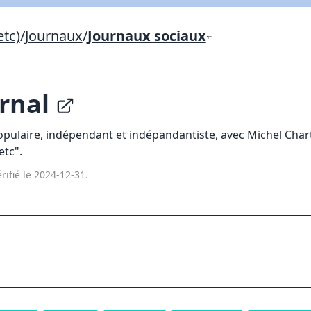
Lien vers inscription (sera inclus dans courriel)
etc)
/
Journaux
/
Journaux sociaux
X Fermer
Envoyez
Copier lien
urnal
X Fermer
Envoyez
populaire, indépendant et indépandantiste, avec Michel Char
etc".
rifié le 2024-12-31.