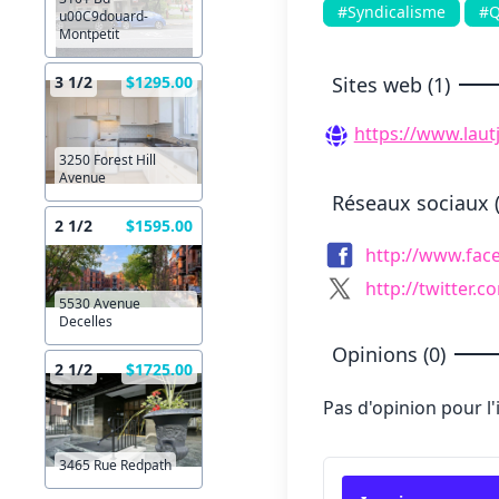
#Syndicalisme
#Q
u00C9douard-
Montpetit
Sites web (1)
3 1/2
$1295.00
https://www.lautj
3250 Forest Hill
Avenue
Réseaux sociaux (
2 1/2
$1595.00
http://www.fac
http://twitter.c
5530 Avenue
Decelles
Opinions (0)
2 1/2
$1725.00
Pas d'opinion pour l
3465 Rue Redpath