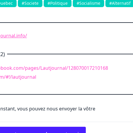
uebec
#Societe
#Politique
#Socialisme
#Alternatif
ournal.info/
2)
ebook.com/pages/Lautjournal/128070017210168
om/#!/lautjournal
'instant, vous pouvez nous envoyer la vôtre