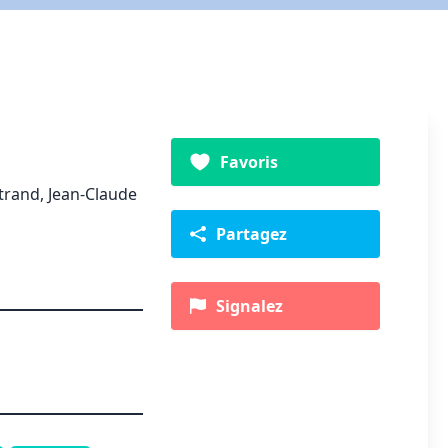
Favoris
trand, Jean-Claude
Partagez
Signalez