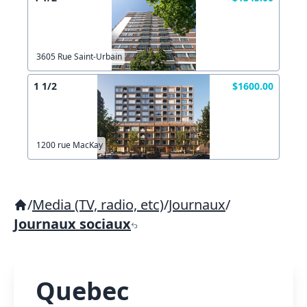
3605 Rue Saint-Urbain
1 1/2
$1600.00
1200 rue MacKay
/
Media (TV, radio, etc)
/
Journaux
/
Journaux sociaux
Quebec