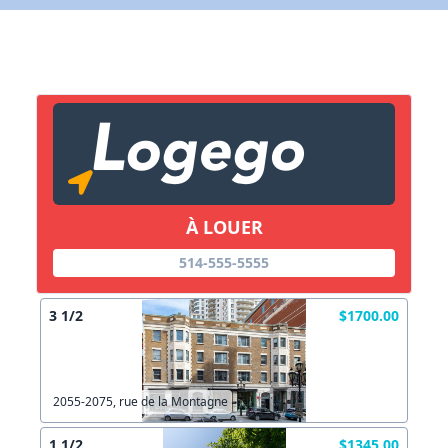
X Fermer
Lien vers inscription (sera inclus dans courriel)
X Fermer
Envoyez
Copier lien
À LOUER
514-555-5555
X Fermer
Envoyez
3 1/2
$1700.00
2055-2075, rue de la Montagne
1 1/2
$1345.00