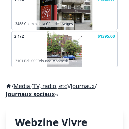
3488 Chemin de la Côte-des-Neiges
3 1/2
$1395.00
3101 Bd u00C9douard-Montpetit
/
Media (TV, radio, etc)
/
Journaux
/
Journaux sociaux
Webzine Vivre