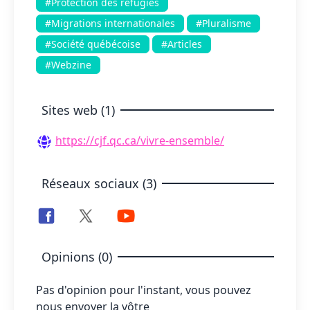
#Protection des réfugiés
#Migrations internationales
#Pluralisme
#Société québécoise
#Articles
#Webzine
Sites web (1)
https://cjf.qc.ca/vivre-ensemble/
Réseaux sociaux (3)
Opinions (0)
Pas d'opinion pour l'instant, vous pouvez
nous envoyer la vôtre