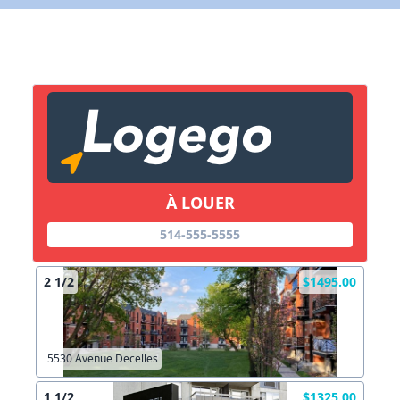
X Fermer
Lien vers inscription (sera inclus dans courriel)
X Fermer
Envoyez
Copier lien
À LOUER
X Fermer
Envoyez
514-555-5555
2 1/2
$1495.00
5530 Avenue Decelles
1 1/2
$1325.00