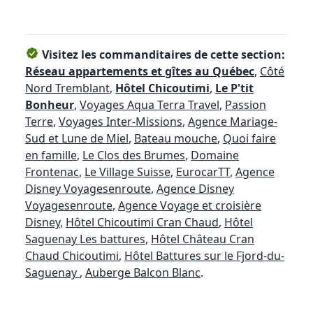
Visitez les commanditaires de cette section:
Réseau appartements et gîtes au Québec
,
Côté
Nord Tremblant
,
Hôtel Chicoutimi
,
Le P'tit
Bonheur
,
Voyages Aqua Terra Travel
,
Passion
Terre
,
Voyages Inter-Missions
,
Agence Mariage-
Sud et Lune de Miel
,
Bateau mouche
,
Quoi faire
en famille
,
Le Clos des Brumes
,
Domaine
Frontenac
,
Le Village Suisse
,
EurocarTT
,
Agence
Disney Voyagesenroute
,
Agence Disney
Voyagesenroute
,
Agence Voyage et croisière
Disney
,
Hôtel Chicoutimi Cran Chaud
,
Hôtel
Saguenay Les battures
,
Hôtel Château Cran
Chaud Chicoutimi
,
Hôtel Battures sur le Fjord-du-
Saguenay
,
Auberge Balcon Blanc
.