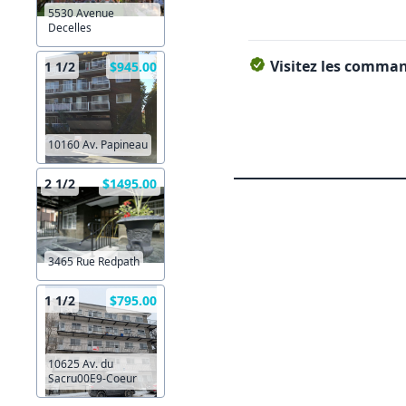
5530 Avenue
Decelles
Visitez les command
1 1/2
$945.00
10160 Av. Papineau
2 1/2
$1495.00
3465 Rue Redpath
1 1/2
$795.00
10625 Av. du
Sacru00E9-Coeur