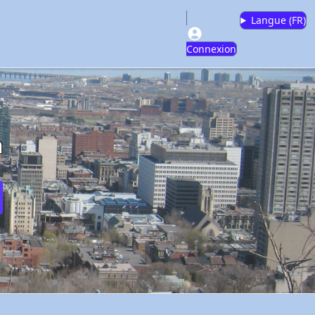
Langue (
FR
)
Connexion
m