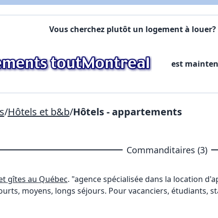
Commentaires:
Commentaires:
Créer un compte
Vous cherchez plutôt un logement à louer? 
X Fermer
est mainte
Lien vers inscription (sera inclus dans courriel)
X Fermer
Envoyez
Copier lien
s
/
Hôtels et b&b
/
Hôtels - appartements
X Fermer
Envoyez
Commanditaires (3)
t gîtes au Québec
. "agence spécialisée dans la location d'
rts, moyens, longs séjours. Pour vacanciers, étudiants, stag