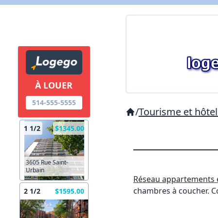
À LOUER
514-555-5555
/
Tourisme et hôtel
1 1/2
$1345.00
3605 Rue Saint-
Urbain
Réseau appartements e
chambres à coucher. Cou
2 1/2
$1595.00