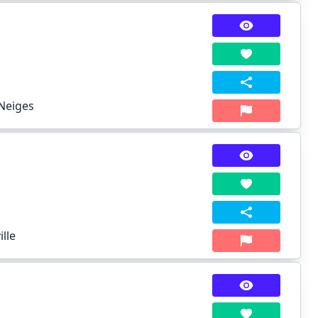
-Neiges
lle