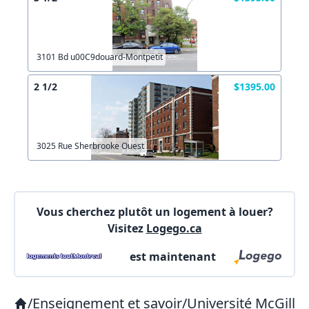
Commentaires:
Commentaires:
X Fermer
3101 Bd u00C9douard-Montpetit
2 1/2
$1395.00
Lien vers inscription (sera inclus dans courriel)
X Fermer
Envoyez
3025 Rue Sherbrooke Ouest
Copier lien
Vous cherchez plutôt un logement à louer?
X Fermer
Envoyez
Visitez
Logego.ca
est maintenant
/
Enseignement et savoir
/
Université McGill