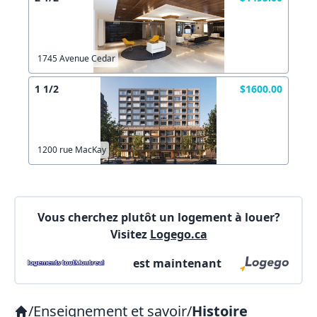
Autre
Créer un compte
Commentaires:
Commentaires:
1745 Avenue Cedar
X Fermer
1 1/2
$1600.00
Lien vers inscription (sera inclus dans courriel)
1200 rue MacKay
X Fermer
Envoyez
Copier lien
Vous cherchez plutôt un logement à louer?
Visitez
Logego.ca
X Fermer
Envoyez
est maintenant
/
Enseignement et savoir
/
Histoire