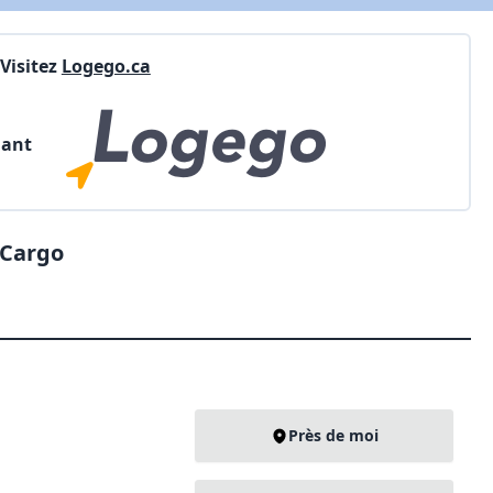
Visitez
Logego.ca
nant
 Cargo
Près de moi