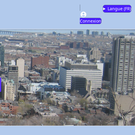
Langue (
FR
)
Connexion
m