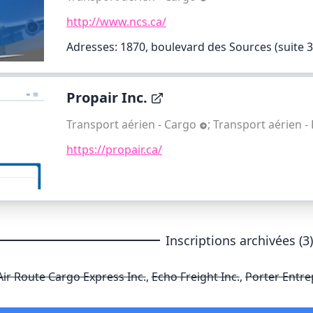
http://www.ncs.ca/
Adresses: 1870, boulevard des Sources (suite 30
Propair Inc.
Transport aérien - Cargo
;
Transport aérien -
https://propair.ca/
Inscriptions archivées (3
Air Route Cargo Express Inc.
,
Echo Freight Inc.
,
Porter Entrep