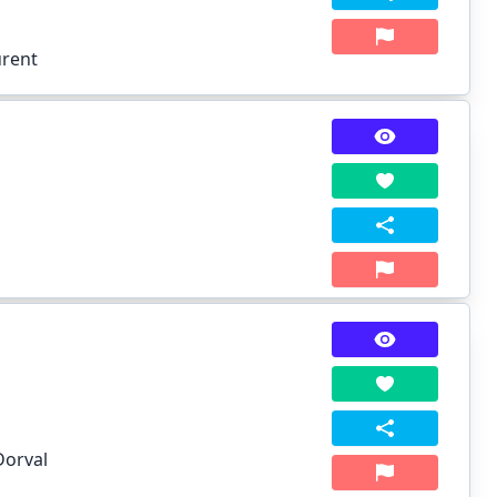
urent
Dorval