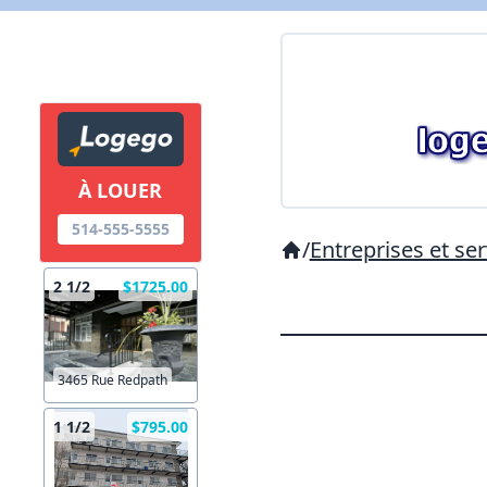
À LOUER
514-555-5555
/
Entreprises et ser
2 1/2
$1725.00
3465 Rue Redpath
1 1/2
$795.00