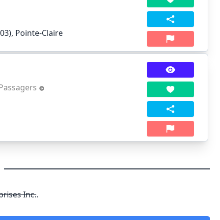
3), Pointe-Claire
 Passagers
)
rises Inc.
.