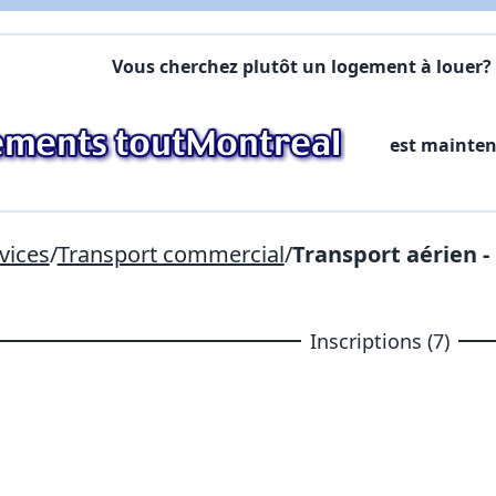
X Fermer
Vous cherchez plutôt un logement à louer? 
Lien vers inscription (sera inclus dans courriel)
X Fermer
Envoyez
est mainte
Copier lien
X Fermer
Envoyez
vices
/
Transport commercial
/
Transport aérien -
Inscriptions (7)