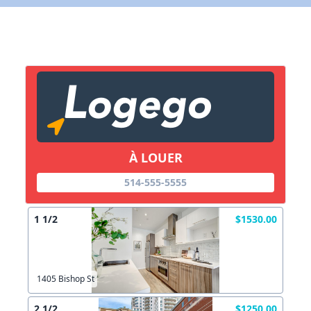
X Fermer
Lien vers inscription (sera inclus dans courriel)
X Fermer
Envoyez
Copier lien
À LOUER
514-555-5555
X Fermer
Envoyez
1 1/2
$1530.00
1405 Bishop St
2 1/2
$1250.00