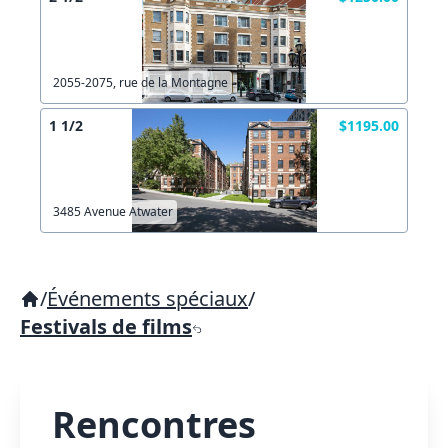
2055-2075, rue de la Montagne
1 1/2
$1195.00
3485 Avenue Atwater
/
Événements spéciaux
/
Festivals de films
Rencontres