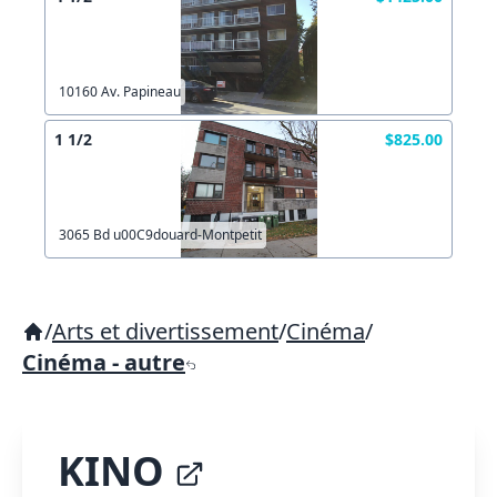
10160 Av. Papineau
1 1/2
$825.00
3065 Bd u00C9douard-Montpetit
/
Arts et divertissement
/
Cinéma
/
Cinéma - autre
KINO