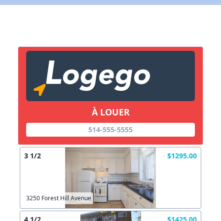
X Fermer
Lien vers inscription (sera inclus dans courriel)
X Fermer
Envoyez
Copier lien
À LOUER
514-555-5555
X Fermer
Envoyez
3 1/2
$1295.00
3250 Forest Hill Avenue
4 1/2
$1425.00