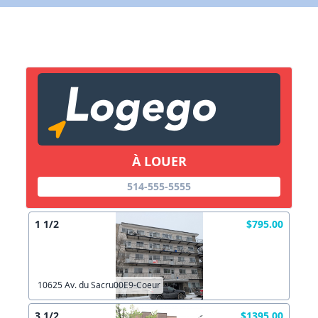
X Fermer
Lien vers inscription (sera inclus dans courriel)
X Fermer
Envoyez
Copier lien
À LOUER
X Fermer
Envoyez
514-555-5555
1 1/2
$795.00
10625 Av. du Sacru00E9-Coeur
3 1/2
$1395.00