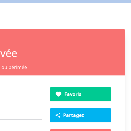
ivée
e ou périmée
Favoris
Partagez