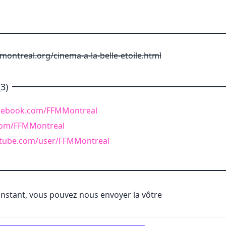
ontreal.org/cinema-a-la-belle-etoile.html
3)
acebook.com/FFMMontreal
.com/FFMMontreal
utube.com/user/FFMMontreal
'instant, vous pouvez nous envoyer la vôtre