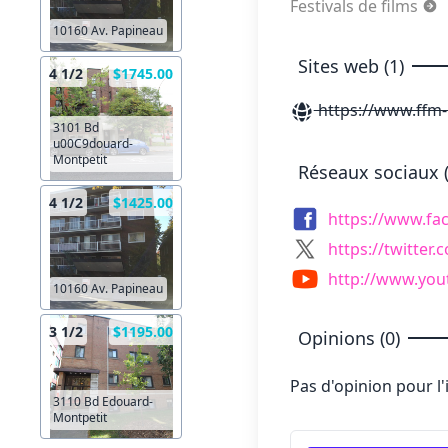
Festivals de films
10160 Av. Papineau
Sites web (1)
4 1/2
$1745.00
https://www.ffm-m
3101 Bd
u00C9douard-
Montpetit
Réseaux sociaux (
4 1/2
$1425.00
https://www.f
https://twitter
http://www.yo
10160 Av. Papineau
3 1/2
$1195.00
Opinions (0)
Pas d'opinion pour l
3110 Bd Edouard-
Montpetit