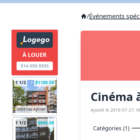
/
Événements spéc
À LOUER
514-555-5555
1 1/2
$1100.00
Cinéma à
3454 rue Aylmer
Ajouté le 2016-07-27; Vé
1 1/2
$945.00
Catégories (1)