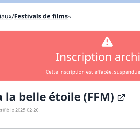
Lien vers inscription (sera inclus dans courriel)
iaux
/
Festivals de films
X Fermer
Envoyez
Copier lien
X Fermer
Envoyez
Inscription arch
Cette inscription est effacée, suspendu
 la belle étoile (FFM)
rifié le 2025-02-20.