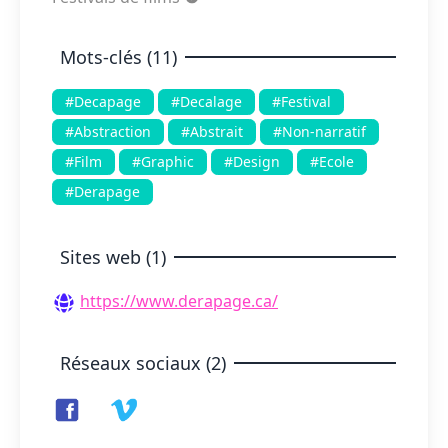
Mots-clés (11)
#Decapage
#Decalage
#Festival
#Abstraction
#Abstrait
#Non-narratif
#Film
#Graphic
#Design
#Ecole
#Derapage
Sites web (1)
https://www.derapage.ca/
Réseaux sociaux (2)