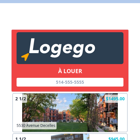
X Fermer
Lien vers inscription (sera inclus dans courriel)
X Fermer
Envoyez
Copier lien
À LOUER
514-555-5555
X Fermer
Envoyez
2 1/2
$1495.00
5530 Avenue Decelles
1 1/2
$945.00