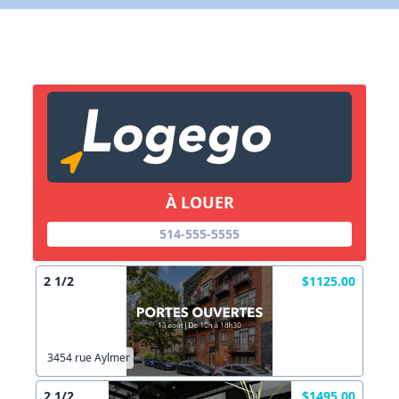
X Fermer
Lien vers inscription (sera inclus dans courriel)
X Fermer
Envoyez
Copier lien
À LOUER
X Fermer
Envoyez
514-555-5555
2 1/2
$1125.00
3454 rue Aylmer
2 1/2
$1495.00