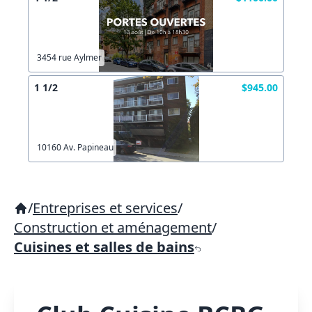
3454 rue Aylmer
1 1/2
$945.00
10160 Av. Papineau
/
Entreprises et services
/
Construction et aménagement
/
Cuisines et salles de bains