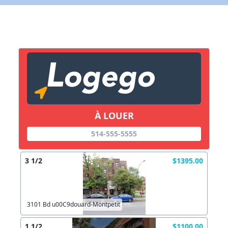
X Fermer
Lien vers inscription (sera inclus dans courriel)
X Fermer
Envoyez
Copier lien
À LOUER
X Fermer
Envoyez
514-555-5555
3 1/2
$1395.00
3101 Bd u00C9douard-Montpetit
1 1/2
$1100.00