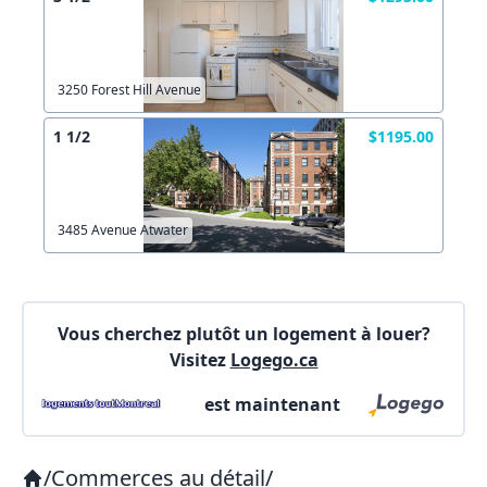
Autre
Créer un compte
Commentaires:
Commentaires:
3250 Forest Hill Avenue
X Fermer
1 1/2
$1195.00
Lien vers inscription (sera inclus dans courriel)
3485 Avenue Atwater
X Fermer
Envoyez
Copier lien
Vous cherchez plutôt un logement à louer?
Visitez
Logego.ca
X Fermer
Envoyez
est maintenant
/
Commerces au détail
/