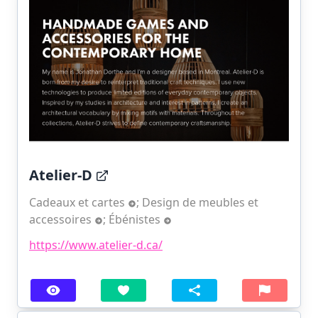
Atelier-D
Cadeaux et cartes
;
Design de meubles et
accessoires
;
Ébénistes
https://www.atelier-d.ca/