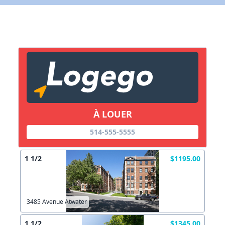
X Fermer
Lien vers inscription (sera inclus dans courriel)
X Fermer
Envoyez
Copier lien
À LOUER
X Fermer
Envoyez
514-555-5555
1 1/2
$1195.00
3485 Avenue Atwater
1 1/2
$1345.00