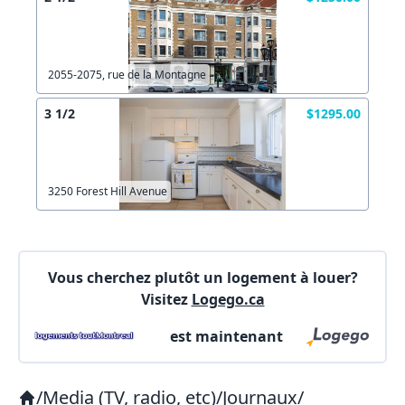
2055-2075, rue de la Montagne
3 1/2
$1295.00
3250 Forest Hill Avenue
Vous cherchez plutôt un logement à louer?
Visitez
Logego.ca
est maintenant
/
Media (TV, radio, etc)
/
Journaux
/