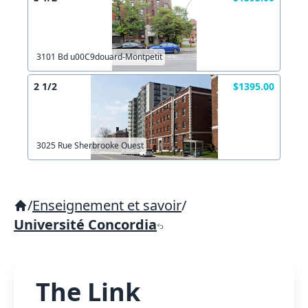
3101 Bd u00C9douard-Montpetit
2 1/2
$1395.00
3025 Rue Sherbrooke Ouest
/
Enseignement et savoir
/
Université Concordia
The Link