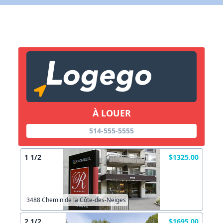
Lien vers inscription (sera inclus dans courriel)
X Fermer
Envoyez
Copier lien
À LOUER
X Fermer
Envoyez
514-555-5555
1 1/2
$1325.00
3488 Chemin de la Côte-des-Neiges
2 1/2
$1695.00