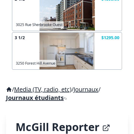
3025 Rue Sherbrooke Ouest
3 1/2
$1295.00
3250 Forest Hill Avenue
/
Media (TV, radio, etc)
/
Journaux
/
Journaux étudiants
McGill Reporter