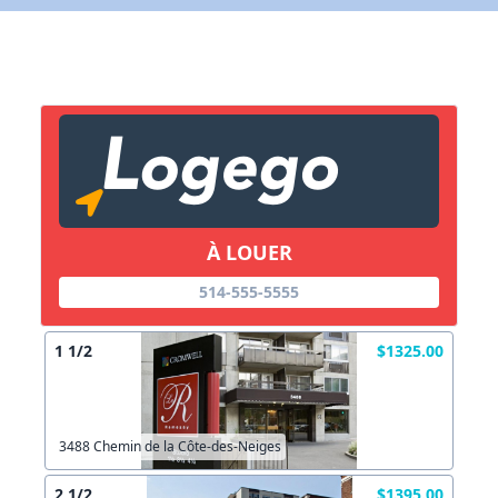
X Fermer
Lien vers inscription (sera inclus dans courriel)
X Fermer
Envoyez
Copier lien
À LOUER
X Fermer
Envoyez
514-555-5555
1 1/2
$1325.00
3488 Chemin de la Côte-des-Neiges
2 1/2
$1395.00