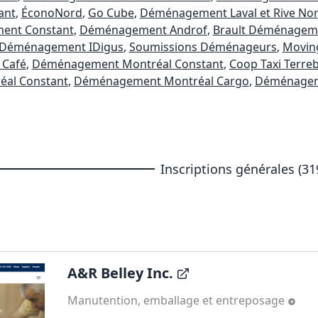
ant
,
ÉconoNord
,
Go Cube
,
Déménagement Laval et Rive No
ent Constant
,
Déménagement Androf
,
Brault Déménagem
Déménagement IDigus
,
Soumissions Déménageurs
,
Movin
Café
,
Déménagement Montréal Constant
,
Coop Taxi Terre
al Constant
,
Déménagement Montréal Cargo
,
Déménagem
Inscriptions générales (31
A&R Belley Inc.
Manutention, emballage et entreposage