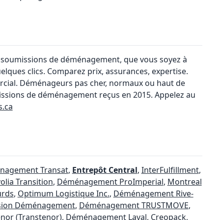
5 soumissions de déménagement, que vous soyez à
ques clics. Comparez prix, assurances, expertise.
rcial. Déménageurs pas cher, normaux ou haut de
issions de déménagement reçus en 2015. Appelez au
.ca
nagement Transat
,
Entrepôt Central
,
InterFulfillment
,
olia Transition
,
Déménagement ProImperial
,
Montreal
urds
,
Optimum Logistique Inc.
,
Déménagement Rive-
sion Déménagement
,
Déménagement TRUSTMOVE
,
or (Transtenor)
,
Déménagement Laval
,
Creopack
,