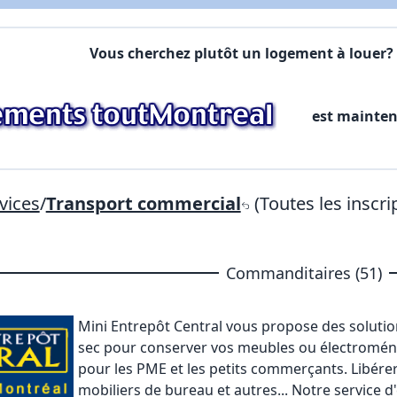
Commentaires:
Commentaires:
Vous cherchez plutôt un logement à louer? 
X Fermer
est mainte
Lien vers inscription (sera inclus dans courriel)
X Fermer
Envoyez
Copier lien
vices
/
Transport commercial
(Toutes les inscri
X Fermer
Envoyez
Commanditaires (51)
Mini Entrepôt Central
vous propose des solutions
sec pour conserver vos meubles ou électromén
pour les PME et les petits commerçants. Libére
mobiliers de bureau et autres... Notre service d