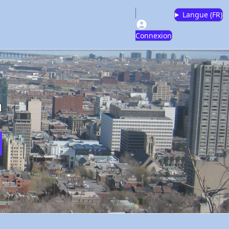
Langue (
FR
)
Connexion
m