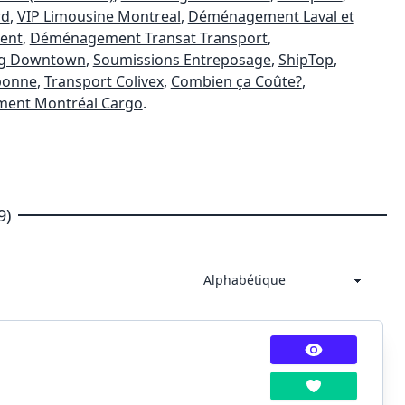
rd
,
VIP Limousine Montreal
,
Déménagement Laval et
ent
,
Déménagement Transat Transport
,
g Downtown
,
Soumissions Entreposage
,
ShipTop
,
bonne
,
Transport Colivex
,
Combien ça Coûte?
,
ent Montréal Cargo
.
9)