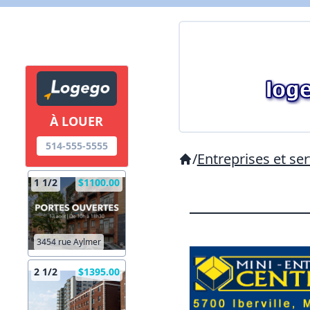
À LOUER
514-555-5555
/
Entreprises et ser
1 1/2
$1100.00
3454 rue Aylmer
2 1/2
$1395.00