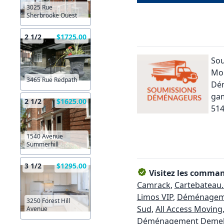
3025 Rue
Sherbrooke Ouest
2 1/2
$1725.00
So
Mon
3465 Rue Redpath
Dém
gam
2 1/2
$1625.00
514
1540 Avenue
Summerhill
3 1/2
$1295.00
Visitez les command
Camrack
,
Cartebateau
Limos VIP
,
Déménageme
3250 Forest Hill
Sud
,
All Access Moving
Avenue
Déménagement Demel