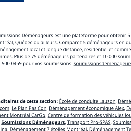
umissions Déménageurs
est une plateforme pour obtenir 
tréal, Québec ou ailleurs. Comparez 5 déménageurs en quel
énagement local et longue distance, résidentiel et comme
mes. Plus de 75 déménageurs partenaires et 10 000 soum
-500-0469 pour vos soumissions.
soumissionsdemenageurs
itaires de cette section:
École de conduite Lauzon
,
Démé
.com
,
Le Plan Pas Con
,
Déménagement économique Alex
,
Ev
nt Montréal CarGo
,
Centre de formation des véhicules lo
,
Soumissions Déménageurs
,
Transport Pro-SPAS
,
Soumis
ina
,
Déménagement 7 étoiles Montréal
,
Déménagement Ten