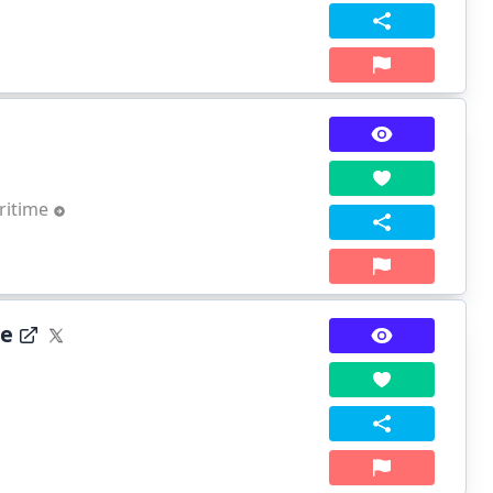
ritime
e