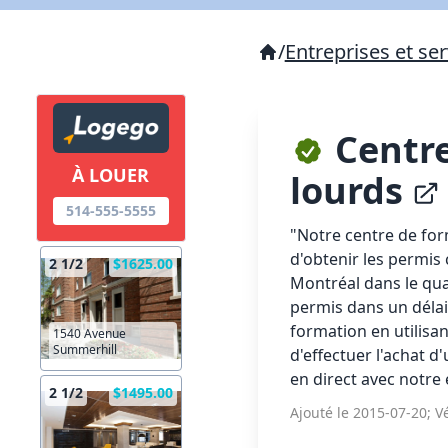
/
Entreprises et ser
Centre
À LOUER
lourds
514-555-5555
"Notre centre de for
d'obtenir les permis 
2 1/2
$1625.00
Montréal dans le qua
permis dans un délai
formation en utilisan
1540 Avenue
Summerhill
d'effectuer l'achat 
en direct avec notre
2 1/2
$1495.00
Ajouté le 2015-07-20; Vé