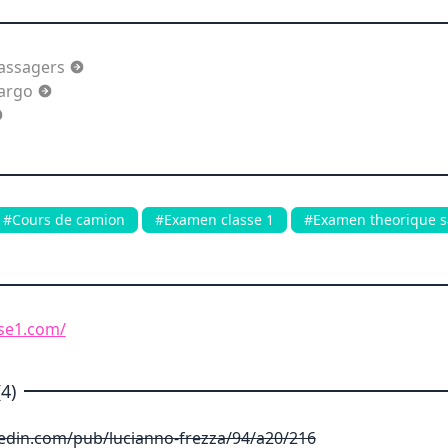
Passagers
Cargo
#Cours de camion
#Examen classe 1
#Examen theorique 
sse1.com/
4)
kedin.com/pub/lucianno-frezza/94/a20/216