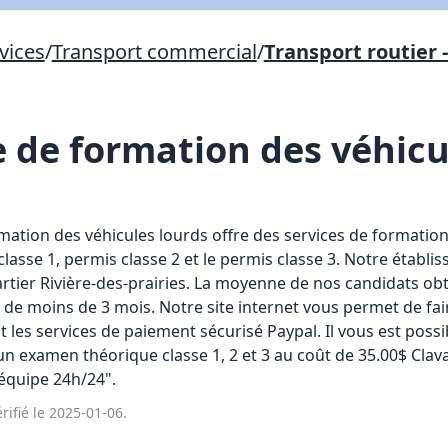
vices
/
Transport commercial
/
Transport routier 
Lien vers inscription (sera inclus dans courriel)
X Fermer
Envoyez
Copier lien
 de formation des véhicu
X Fermer
Envoyez
mation des véhicules lourds offre des services de formation
classe 1, permis classe 2 et le permis classe 3. Notre établi
rtier Rivière-des-prairies. La moyenne de nos candidats ob
 de moins de 3 mois. Notre site internet vous permet de fair
t les services de paiement sécurisé Paypal. Il vous est poss
d'un examen théorique classe 1, 2 et 3 au coût de 35.00$ Cl
 équipe 24h/24".
rifié le 2025-01-06.