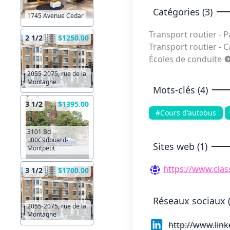
Catégories (3)
1745 Avenue Cedar
Transport routier - 
2 1/2
$1250.00
Transport routier - 
Écoles de conduite
2055-2075, rue de la
Montagne
Mots-clés (4)
3 1/2
$1395.00
#Cours d'autobus
3101 Bd
u00C9douard-
Sites web (1)
Montpetit
https://www.cla
3 1/2
$1700.00
Réseaux sociaux (
2055-2075, rue de la
Montagne
http://www.lin