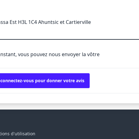
sa Est H3L 1C4 Ahuntsic et Cartierville
'instant, vous pouvez nous envoyer la vôtre
 connectez-vous pour donner votre avis
ions d'utilisation