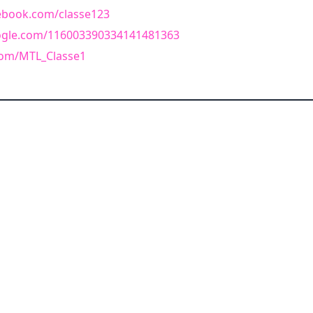
ebook.com/classe123
oogle.com/116003390334141481363
.com/MTL_Classe1