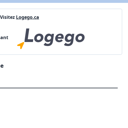
Visitez
Logego.ca
nant
me