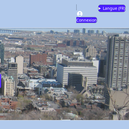
Langue (
FR
)
Connexion
m