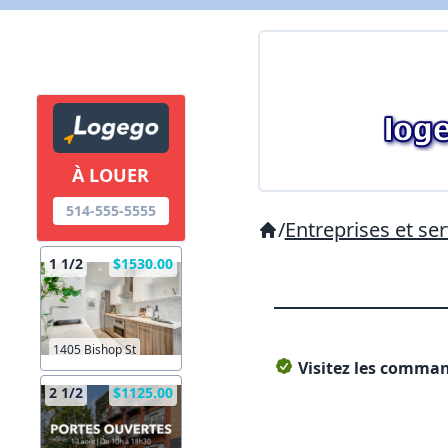
À LOUER
514-555-5555
/
Entreprises et ser
1 1/2
$1530.00
1405 Bishop St
Visitez les command
2 1/2
$1125.00