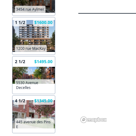
3454 rue Aylmer
1 1/2
$1600.00
1200 rue MacKay
2 1/2
$1495.00
5530 Avenue
Decelles
4 1/2
$1345.00
445 avenue des Pins
E