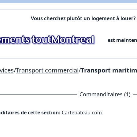
Commentaires:
Commentaires:
Vous cherchez plutôt un logement à louer? 
X Fermer
est mainte
Lien vers inscription (sera inclus dans courriel)
X Fermer
Envoyez
Copier lien
vices
/
Transport commercial
/
Transport mariti
X Fermer
Envoyez
Commanditaires (1)
itaires de cette section:
Cartebateau.com
.