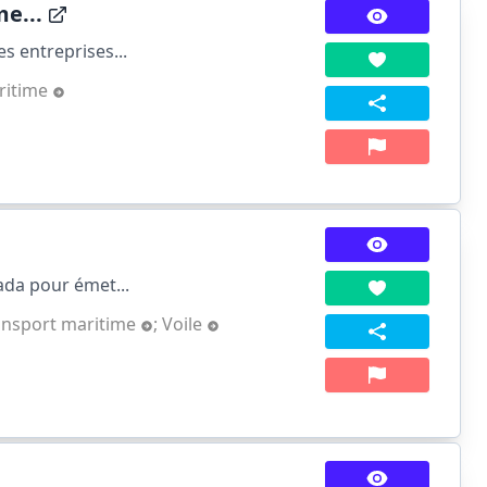
e...
s entreprises...
ritime
ada pour émet...
ansport maritime
;
Voile