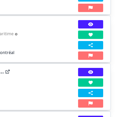
aritime
Montréal
..