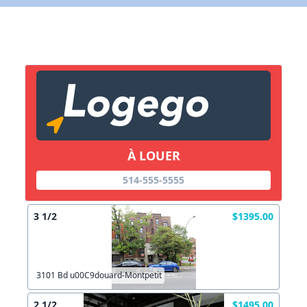
X Fermer
Lien vers inscription (sera inclus dans courriel)
X Fermer
Envoyez
Copier lien
À LOUER
514-555-5555
X Fermer
Envoyez
3 1/2
$1395.00
3101 Bd u00C9douard-Montpetit
2 1/2
$1495.00