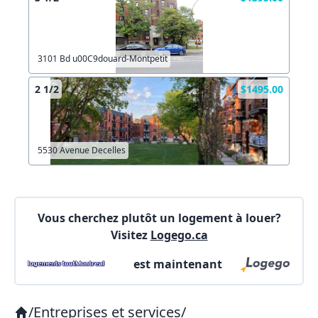
Autre
Créer un compte
Commentaires:
Commentaires:
3101 Bd u00C9douard-Montpetit
X Fermer
2 1/2
$1495.00
Lien vers inscription (sera inclus dans courriel)
5530 Avenue Decelles
X Fermer
Envoyez
Copier lien
Vous cherchez plutôt un logement à louer?
Visitez
Logego.ca
X Fermer
Envoyez
est maintenant
/
Entreprises et services
/