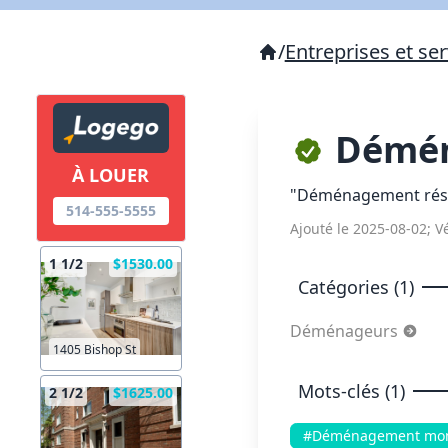
/
Entreprises et ser
Démén
À LOUER
"Déménagement résid
514-555-5555
Ajouté le 2025-08-02; Vé
1 1/2
$1530.00
Catégories (1)
Déménageurs
1405 Bishop St
Mots-clés (1)
2 1/2
$1625.00
#Déménagement mon