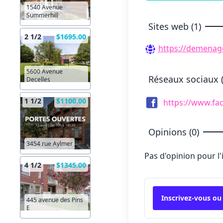
1540 Avenue
Summerhill
Sites web (1)
2 1/2
$1695.00
https://demenag
5600 Avenue
Réseaux sociaux (
Decelles
1 1/2
$1100.00
https://www.f
Opinions (0)
3454 rue Aylmer
Pas d'opinion pour l
4 1/2
$1345.00
Inscrivez-vous ou
445 avenue des Pins
E