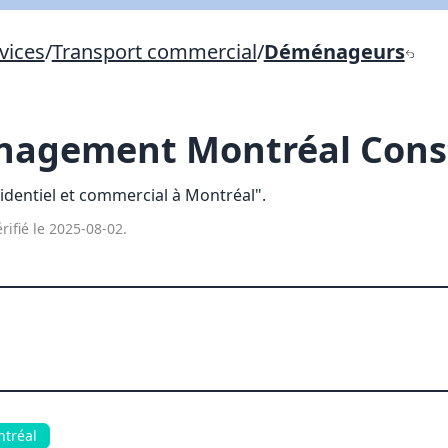
Lien vers inscription (sera inclus dans courriel)
vices
/
Transport commercial
/
Déménageurs
X Fermer
Envoyez
Copier lien
agement Montréal Cons
X Fermer
Envoyez
entiel et commercial à Montréal".
rifié le 2025-08-02.
tréal