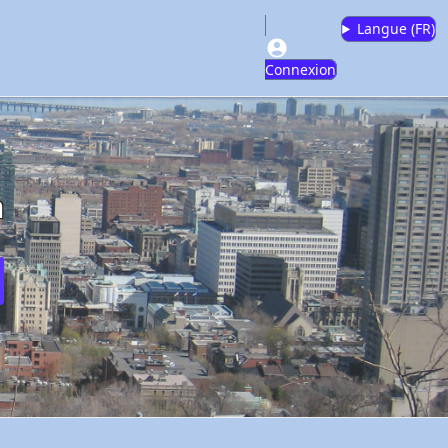
Langue (
FR
)
Connexion
m