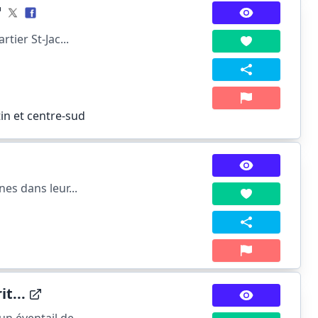
tier St-Jac...
in et centre-sud
es dans leur...
t...