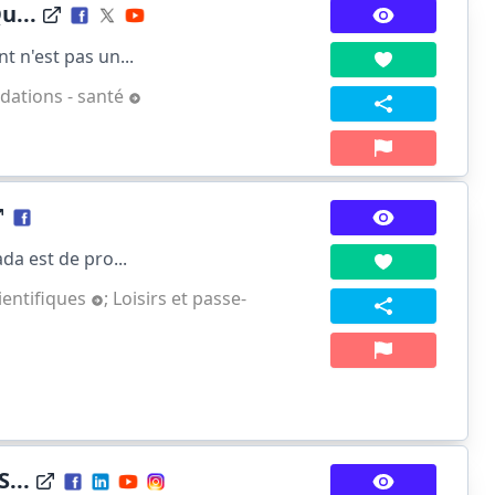
u...
t n'est pas un...
ndations - santé
da est de pro...
ientifiques
;
Loisirs et passe-
...