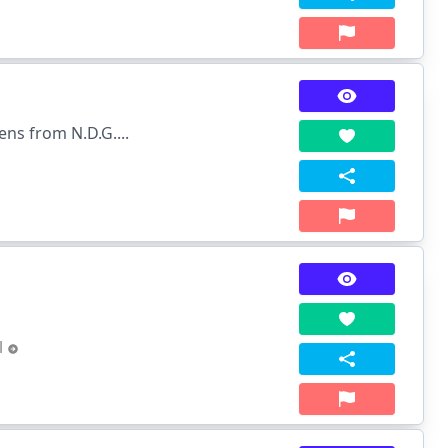
ns from N.D.G....
l