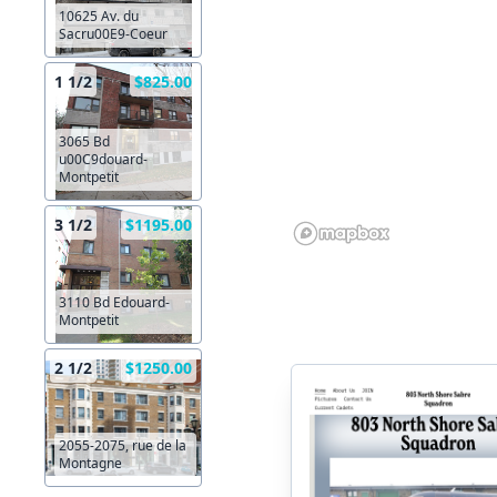
10625 Av. du
Sacru00E9-Coeur
1 1/2
$825.00
3065 Bd
u00C9douard-
Montpetit
3 1/2
$1195.00
3110 Bd Edouard-
Montpetit
2 1/2
$1250.00
2055-2075, rue de la
Montagne