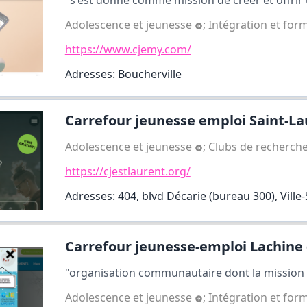
"s'est donné comme mission de créer et offrir u
Adolescence et jeunesse
;
Intégration et for
https://www.cjemy.com/
Adresses: Boucherville
Carrefour jeunesse emploi Saint-Lau
Adolescence et jeunesse
;
Clubs de recherch
https://cjestlaurent.org/
Adresses: 404, blvd Décarie (bureau 300), Ville
Carrefour jeunesse-emploi Lachine (
"organisation communautaire dont la mission es
Adolescence et jeunesse
;
Intégration et for