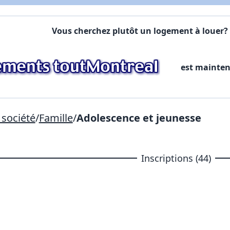
Commentaires:
Commentaires:
Vous cherchez plutôt un logement à louer? 
X Fermer
est mainte
Lien vers inscription (sera inclus dans courriel)
X Fermer
Envoyez
Copier lien
société
/
Famille
/
Adolescence et jeunesse
X Fermer
Envoyez
Inscriptions (44)