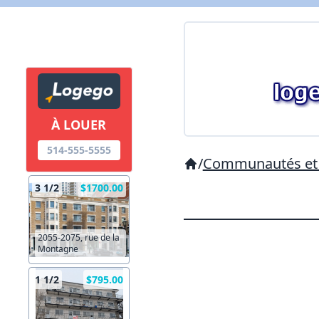
À LOUER
514-555-5555
/
Communautés et 
3 1/2
$1700.00
2055-2075, rue de la
Montagne
1 1/2
$795.00