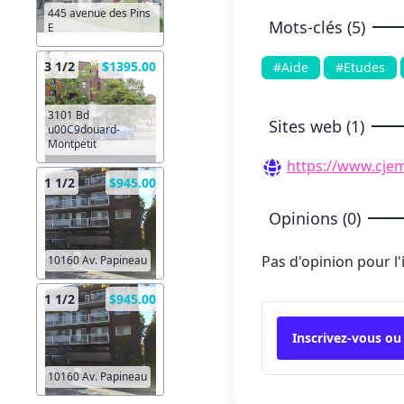
445 avenue des Pins
Mots-clés (5)
E
3 1/2
$1395.00
#Aide
#Etudes
3101 Bd
Sites web (1)
u00C9douard-
Montpetit
https://www.cje
1 1/2
$945.00
Opinions (0)
Pas d'opinion pour l
10160 Av. Papineau
1 1/2
$945.00
Inscrivez-vous ou
10160 Av. Papineau