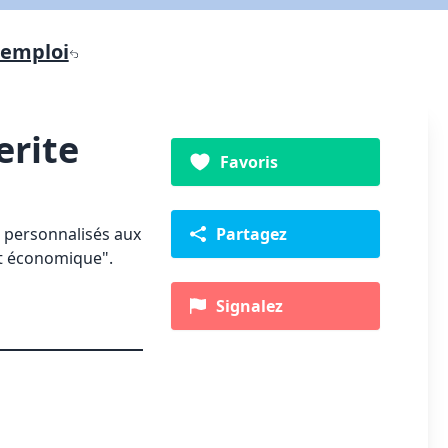
'emploi
erite
Favoris
t personnalisés aux
Partagez
ut économique".
Signalez