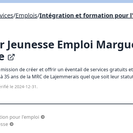
Lien vers inscription (sera inclus dans courriel)
vices
/
Emplois
/
Intégration et formation pour l
X Fermer
Envoyez
Copier lien
r Jeunesse Emploi Margu
X Fermer
Envoyez
le
ission de créer et offrir un éventail de services gratuits e
 à 35 ans de la MRC de Lajemmerais quel que soit leur stat
rifié le 2024-12-31.
tion pour l'emploi
esse