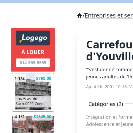
/
Entreprises et ser
Carrefou
À LOUER
d'Youvil
514-555-5555
"S'est donné comme m
jeunes adultes de 16
1 1/2
$795.00
Ajouté le 2001-10-18; Vé
10625 Av. du
Catégories (2)
Sacru00E9-Coeur
Intégration et forma
4 1/2
$1345.00
Adolescence et jeun