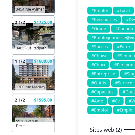
3454 rue Aylmer
#Emploi
#Local
#Ressources
#De
2 1/2
$1725.00
#Guide
#Canada
#Emploijeunesse@vid
#Succes
#Futur
3465 Rue Redpath
#Choisir
#Semina
1 1/2
$1600.00
#Choix
#Personne
#Entreprise
#Sta
#Outils
#Service
1200 rue MacKay
#Capacites
#Gout
2 1/2
$1595.00
#Aide
#Cv
#Vi
#Emploi
#Emploi-
5530 Avenue
Decelles
Sites web (2)