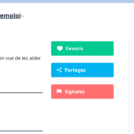
'emploi
Favoris
n vue de les aider
Partagez
Signalez