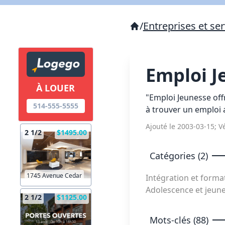
/
Entreprises et ser
Emploi 
À LOUER
"Emploi Jeunesse off
514-555-5555
à trouver un emploi 
Ajouté le 2003-03-15; Vé
2 1/2
$1495.00
Catégories (2)
1745 Avenue Cedar
Intégration et forma
Adolescence et jeun
2 1/2
$1125.00
Mots-clés (88)