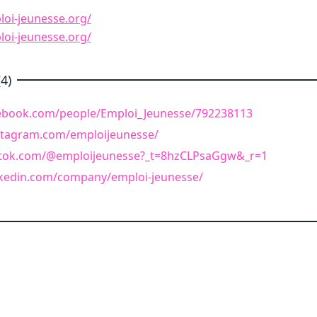
oi-jeunesse.org/
oi-jeunesse.org/
4)
ebook.com/people/Emploi_Jeunesse/792238113
stagram.com/emploijeunesse/
ktok.com/@emploijeunesse?_t=8hzCLPsaGgw&_r=1
nkedin.com/company/emploi-jeunesse/