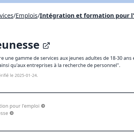
vices
/
Emplois
/
Intégration et formation pour l
Lien vers inscription (sera inclus dans courriel)
X Fermer
Envoyez
Copier lien
Jeunesse
re une gamme de services aux jeunes adultes de 18-30 ans e
X Fermer
Envoyez
ainsi qu'aux entreprises à la recherche de personnel".
rifié le 2025-01-24.
tion pour l'emploi
esse