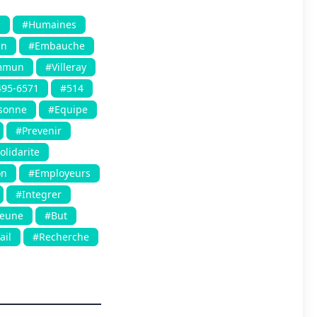
c
#Humaines
en
#Embauche
mmun
#Villeray
495-6571
#514
sonne
#Equipe
#Prevenir
olidarite
on
#Employeurs
#Integrer
Jeune
#But
ail
#Recherche