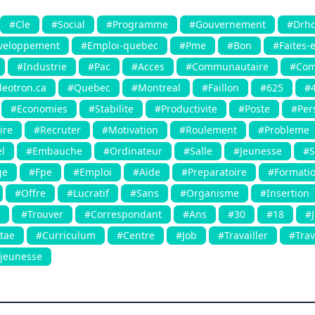
#Cle
#Social
#Programme
#Gouvernement
#Drh
veloppement
#Emploi-quebec
#Pme
#Bon
#Faites-
#Industrie
#Pac
#Acces
#Communautaire
#Co
eotron.ca
#Quebec
#Montreal
#Faillon
#625
#
#Economies
#Stabilite
#Productivite
#Poste
#Per
ire
#Recruter
#Motivation
#Roulement
#Probleme
l
#Embauche
#Ordinateur
#Salle
#Jeunesse
#S
ge
#Fpe
#Emploi
#Aide
#Preparatoire
#Formati
#Offre
#Lucratif
#Sans
#Organisme
#Insertion
#Trouver
#Correspondant
#Ans
#30
#18
#
tae
#Curriculum
#Centre
#Job
#Travailler
#Trav
jeunesse