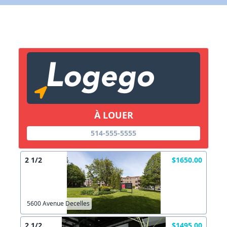
X Fermer
Lien vers inscription (sera inclus dans courriel)
X Fermer
Envoyez
Copier lien
À LOUER
X Fermer
Envoyez
514-555-5555
2 1/2
$1650.00
5600 Avenue Decelles
2 1/2
$1495.00