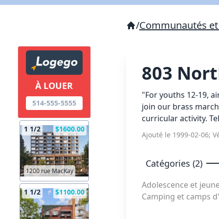
/
Communautés et 
803 Nort
À LOUER
"For youths 12-19, ai
514-555-5555
join our brass marchi
curricular activity. T
1 1/2
$1600.00
Ajouté le 1999-02-06; Vé
Catégories (2)
1200 rue MacKay
Adolescence et jeun
1 1/2
$1100.00
Camping et camps d