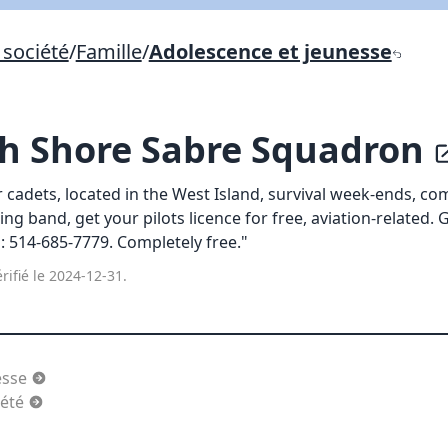
Lien vers inscription (sera inclus dans courriel)
société
/
Famille
/
Adolescence et jeunesse
X Fermer
Envoyez
Copier lien
h Shore Sabre Squadron
X Fermer
Envoyez
r cadets, located in the West Island, survival week-ends, co
ng band, get your pilots licence for free, aviation-related. 
el: 514-685-7779. Completely free."
rifié le 2024-12-31.
esse
'été