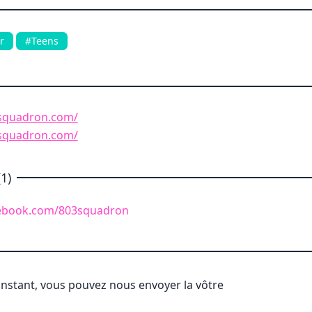
r
#Teens
squadron.com/
squadron.com/
1)
cebook.com/803squadron
'instant, vous pouvez nous envoyer la vôtre