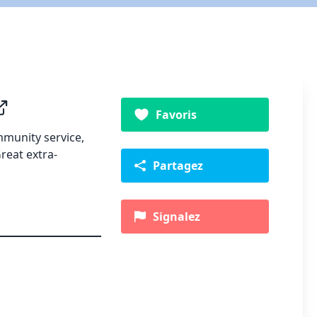
Favoris
mmunity service,
Great extra-
Partagez
Signalez