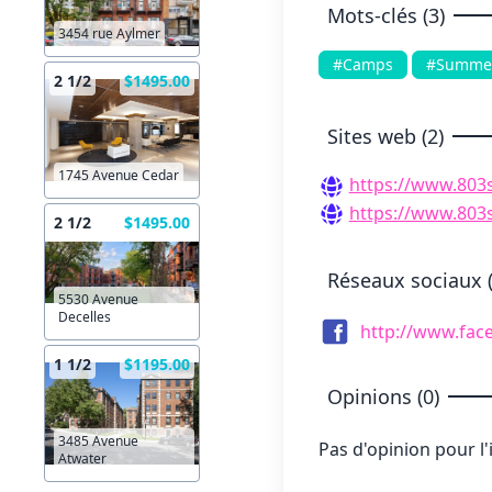
Mots-clés (3)
3454 rue Aylmer
#Camps
#Summe
2 1/2
$1495.00
Sites web (2)
1745 Avenue Cedar
https://www.803
https://www.803
2 1/2
$1495.00
Réseaux sociaux (
5530 Avenue
Decelles
http://www.fa
1 1/2
$1195.00
Opinions (0)
3485 Avenue
Pas d'opinion pour l
Atwater