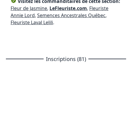
Visitez les commanditaires de cette section:
Fleur de Jasmine
,
LeFleuriste.com
,
Fleuriste
Annie Lord
,
Semences Ancestrales Québec
,
Fleuriste Laval Lelili
.
Inscriptions (81)