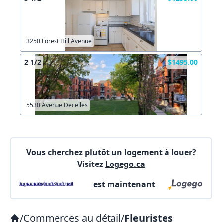
Connectez-vous
Autre
Commentaires:
Commentaires:
Créer un compte
3250 Forest Hill Avenue
2 1/2
$1495.00
X Fermer
Lien vers inscription (sera inclus dans courriel)
5530 Avenue Decelles
X Fermer
Envoyez
Copier lien
Vous cherchez plutôt un logement à louer?
Visitez
Logego.ca
X Fermer
Envoyez
est maintenant
/
Commerces au détail
/
Fleuristes