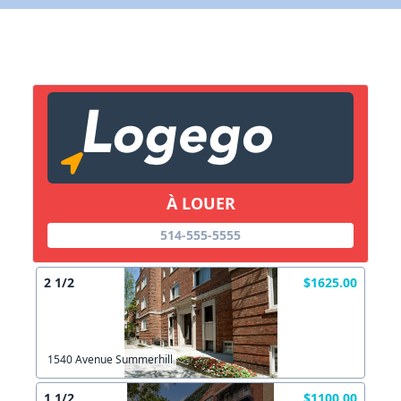
X Fermer
Lien vers inscription (sera inclus dans courriel)
X Fermer
Envoyez
Copier lien
À LOUER
514-555-5555
X Fermer
Envoyez
2 1/2
$1625.00
1540 Avenue Summerhill
1 1/2
$1100.00