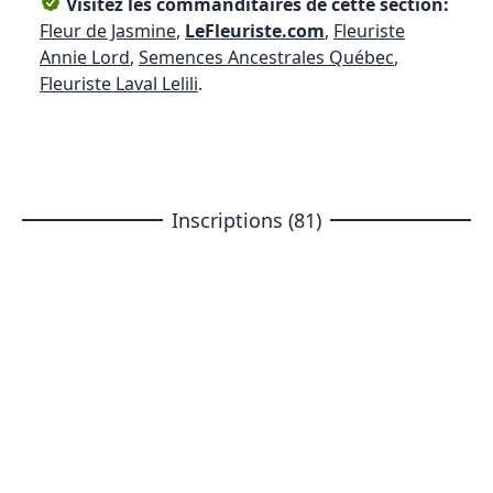
Visitez les commanditaires de cette section:
Fleur de Jasmine
,
LeFleuriste.com
,
Fleuriste
Annie Lord
,
Semences Ancestrales Québec
,
Fleuriste Laval Lelili
.
Inscriptions (81)