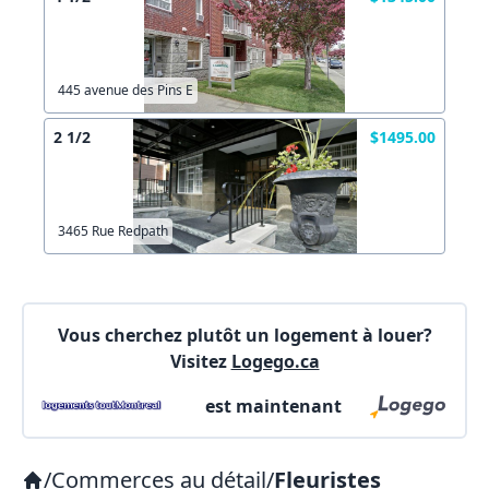
Connectez-vous
Autre
Commentaires:
Commentaires:
Créer un compte
445 avenue des Pins E
2 1/2
$1495.00
X Fermer
Lien vers inscription (sera inclus dans courriel)
3465 Rue Redpath
X Fermer
Envoyez
Copier lien
Vous cherchez plutôt un logement à louer?
Visitez
Logego.ca
X Fermer
Envoyez
est maintenant
/
Commerces au détail
/
Fleuristes