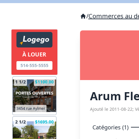
/
Commerces au dé
À LOUER
514-555-5555
1 1/2
$1100.00
Arum Fle
3454 rue Aylmer
Ajouté le 2011-08-22; Vé
2 1/2
$1695.00
Catégories (1)