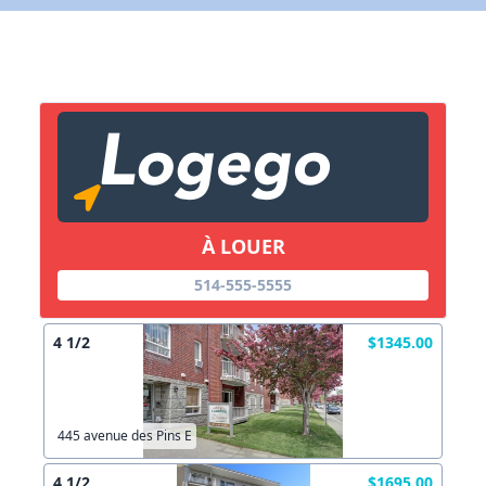
X Fermer
Lien vers inscription (sera inclus dans courriel)
X Fermer
Envoyez
Copier lien
À LOUER
X Fermer
Envoyez
514-555-5555
4 1/2
$1345.00
445 avenue des Pins E
4 1/2
$1695.00