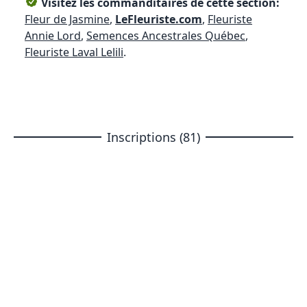
Visitez les commanditaires de cette section:
Fleur de Jasmine
,
LeFleuriste.com
,
Fleuriste
Annie Lord
,
Semences Ancestrales Québec
,
Fleuriste Laval Lelili
.
Inscriptions (81)