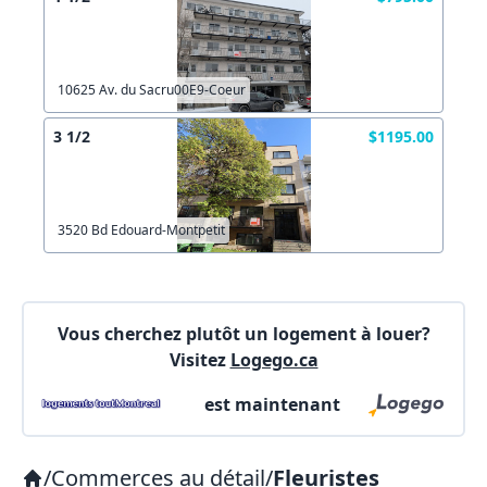
Connectez-vous
Autre
Commentaires:
Commentaires:
Créer un compte
10625 Av. du Sacru00E9-Coeur
3 1/2
$1195.00
X Fermer
Lien vers inscription (sera inclus dans courriel)
3520 Bd Edouard-Montpetit
X Fermer
Envoyez
Copier lien
Vous cherchez plutôt un logement à louer?
Visitez
Logego.ca
X Fermer
Envoyez
est maintenant
/
Commerces au détail
/
Fleuristes