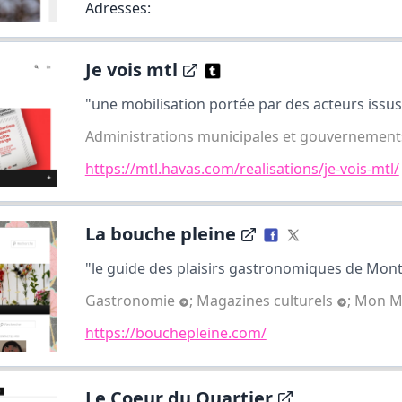
Adresses:
Je vois mtl
"une mobilisation portée par des acteurs issus 
Administrations municipales et gouvernemen
https://mtl.havas.com/realisations/je-vois-mtl/
La bouche pleine
"le guide des plaisirs gastronomiques de Montréa
Gastronomie
;
Magazines culturels
;
Mon M
https://bouchepleine.com/
Le Coeur du Quartier