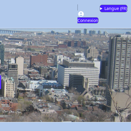
Langue (
FR
)
Connexion
m