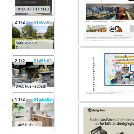
10160 Av. Papineau
2 1/2
$1650.00
5600 Avenue
Decelles
2 1/2
$1495.00
3465 Rue Redpath
1 1/2
$1530.00
1405 Bishop St