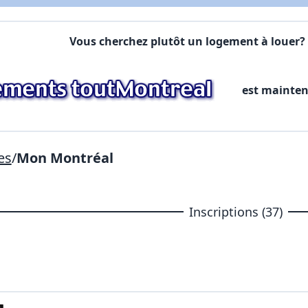
Commentaires:
Commentaires:
Vous cherchez plutôt un logement à louer? 
X Fermer
est mainte
Lien vers inscription (sera inclus dans courriel)
X Fermer
Envoyez
Copier lien
es
/
Mon Montréal
X Fermer
Envoyez
Inscriptions (37)