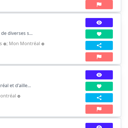
de diverses s...
ts
;
Mon Montréal
l et d'aille...
ontréal