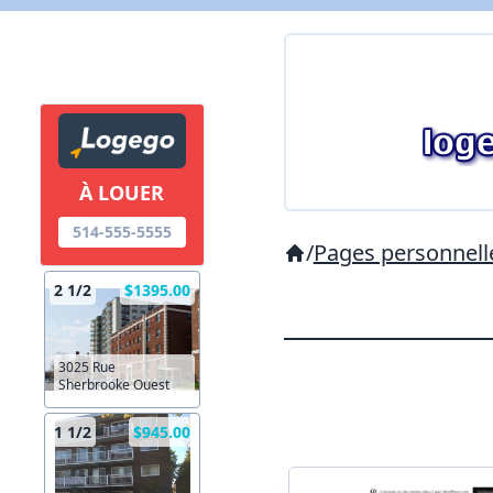
À LOUER
514-555-5555
/
Pages personnell
2 1/2
$1395.00
3025 Rue
Sherbrooke Ouest
1 1/2
$945.00