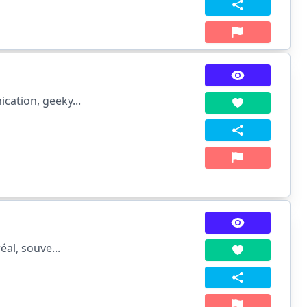
cation, geeky...
éal, souve...