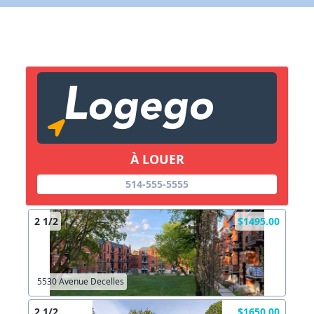
Lien vers inscription (sera inclus dans courriel)
X Fermer
Envoyez
Copier lien
À LOUER
X Fermer
Envoyez
514-555-5555
2 1/2
$1495.00
5530 Avenue Decelles
2 1/2
$1650.00