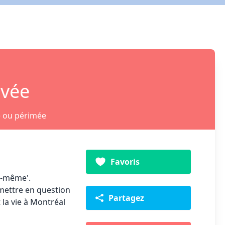
ivée
e ou périmée
Favoris
i-même'.
mettre en question
Partagez
 la vie à Montréal