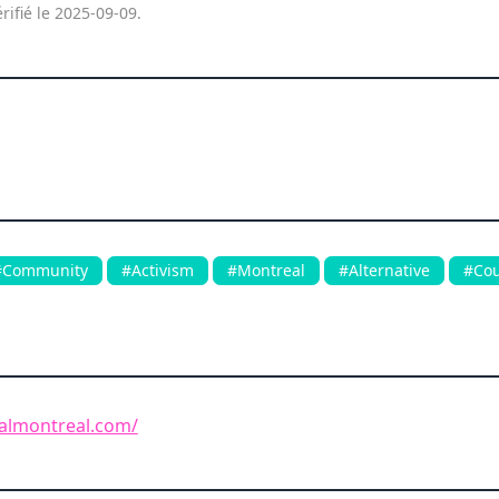
rifié le 2025-09-09.
#Community
#Activism
#Montreal
#Alternative
#Cou
calmontreal.com/