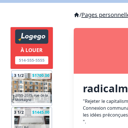
/
Pages personnell
À LOUER
514-555-5555
3 1/2
$1700.00
radical
2055-2075, rue de la
Montagne
"Rejeter le capitali
Connexion communaut
3 1/2
$1445.00
les idées préconçues
".
3101 Bd