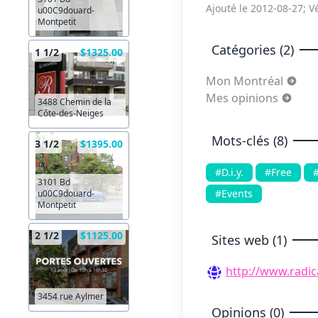
Ajouté le 2012-08-27; Vé
u00C9douard-
Montpetit
Catégories (2)
1 1/2
$1325.00
Mon Montréal
Mes opinions
3488 Chemin de la
Côte-des-Neiges
Mots-clés (8)
3 1/2
$1395.00
#D.i.y.
#Free
3101 Bd
#Events
u00C9douard-
Montpetit
2 1/2
$1125.00
Sites web (1)
http://www.radi
3454 rue Aylmer
Opinions (0)