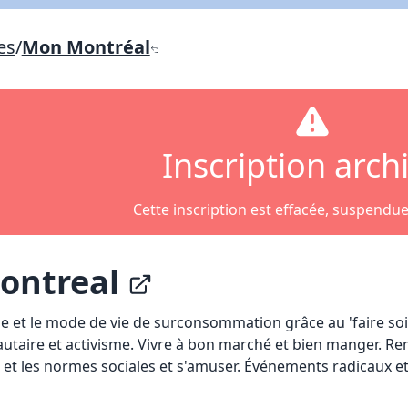
Lien vers inscription (sera inclus dans courriel)
es
/
Mon Montréal
X Fermer
Envoyez
Copier lien
X Fermer
Envoyez
Inscription arch
Cette inscription est effacée, suspendu
montreal
sme et le mode de vie de surconsommation grâce au 'faire so
aire et activisme. Vivre à bon marché et bien manger. Re
 et les normes sociales et s'amuser. Événements radicaux et